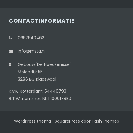
CONTACTINFORMATIE
0657540462
info@msta.nl
Gebouw 'De Hoeckenisse'
Molendijk 55
3286 BG Klaaswaal
K.v.K. Rotterdam: 54440793
B.T.W. nummer: NL 111000178B01
WordPress thema
|
SquarePress
door HashThemes